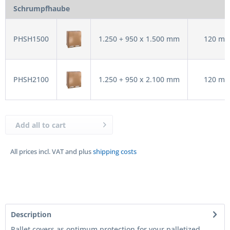
Schrumpfhaube
PHSH1500
1.250 + 950 x 1.500 mm
120 my
PHSH2100
1.250 + 950 x 2.100 mm
120 my
Add all to cart
All prices incl. VAT and plus
shipping costs
Description
Pallet covers as optimum protection for your palletized