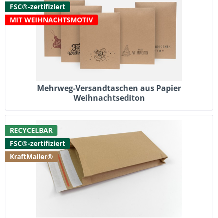
FSC®-zertifiziert
MIT WEIHNACHTSMOTIV
Mehrweg-Versandtaschen aus Papier
Weihnachtsediton
RECYCELBAR
FSC®-zertifiziert
KraftMailer®