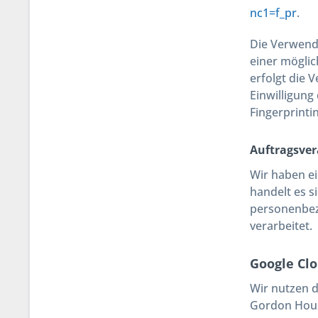
nc1=f_pr
.
Die Verwendu
einer möglic
erfolgt die 
Einwilligung
Fingerprinti
Auftragsver
Wir haben ei
handelt es s
personenbez
verarbeitet.
Google Cl
Wir nutzen d
Gordon House