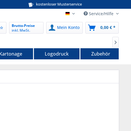
kostenloser Musterservice
Service/Hilfe
nordwerk-verpackungen.de
Brutto-Preise
Mein Konto
0,00 € *
inkl. MwSt.

 Kartonage
Logodruck
Zubehör