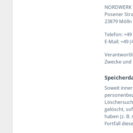
NORDWERK V
Posener Stra
23879 Mölln
Telefon: +49
E-Mail: +49 
Verantwortli
Zwecke und M
Speicherd
Soweit inner
personenbezo
Löschersuch
gelöscht, so
haben (z. B.
Fortfall die