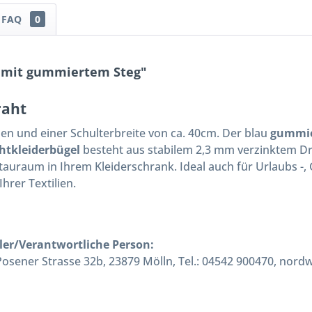
FAQ
0
 mit gummiertem Steg"
raht
n und einer Schulterbreite von ca. 40cm. Der blau
gummie
htkleiderbügel
besteht aus stabilem 2,3 mm verzinktem Dr
tauraum in Ihrem Kleiderschrank. Ideal auch für Urlaubs -,
rer Textilien.
ler/Verantwortliche Person:
ener Strasse 32b, 23879 Mölln, Tel.: 04542 900470, nord