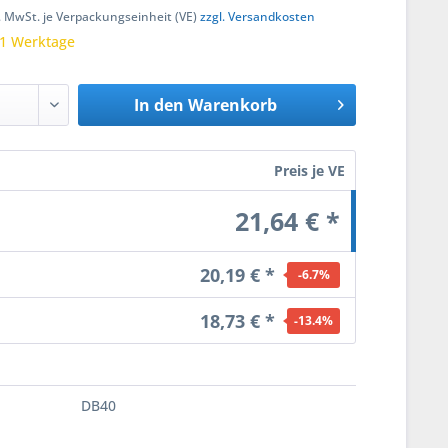
kl. MwSt. je Verpackungseinheit (VE)
zzgl. Versandkosten
 1 Werktage
In den
Warenkorb
Preis je VE
21,64 € *
20,19 € *
-6.7
%
18,73 € *
-13.4
%
DB40