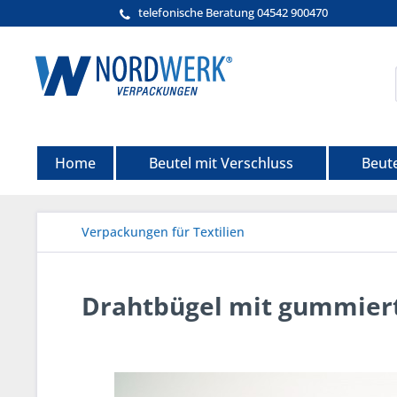
telefonische Beratung 04542 900470
Home
Beutel mit Verschluss
Beut
Verpackungen für Textilien
Drahtbügel mit gummier