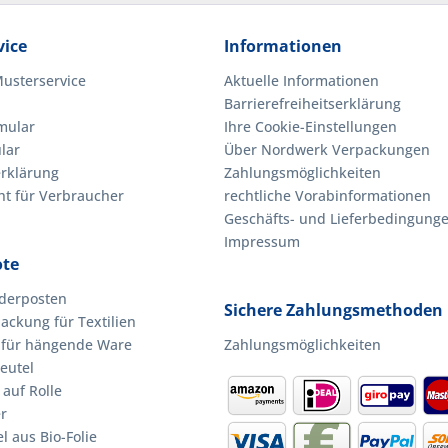
ice
Informationen
Musterservice
Aktuelle Informationen
Barrierefreiheitserklärung
mular
Ihre Cookie-Einstellungen
lar
Über Nordwerk Verpackungen
rklärung
Zahlungsmöglichkeiten
ht für Verbraucher
rechtliche Vorabinformationen
Geschäfts- und Lieferbedingung
Impressum
ote
derposten
Sichere Zahlungsmethoden
ackung für Textilien
 für hängende Ware
Zahlungsmöglichkeiten
eutel
 auf Rolle
r
 aus Bio-Folie