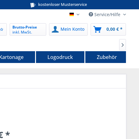
kostenloser Musterservice
Service/Hilfe
nordwerk-verpackungen.de
Brutto-Preise
Mein Konto
0,00 € *
inkl. MwSt.

 Kartonage
Logodruck
Zubehör
€
*