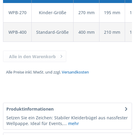
WPB-270
Kinder-Größe
270 mm
195 mm
10
WPB-400
Standard-Größe
400 mm
210 mm
10
Alle in den Warenkorb
Alle Preise inkl. MwSt. und zzgl.
Versandkosten
Produktinformationen
Setzen Sie ein Zeichen: Stabiler Kleiderbügel aus nassfester
Wellpappe. Ideal für Events,...
mehr