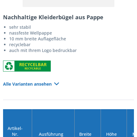
Nachhaltige Kleiderbügel aus Pappe
sehr stabil
nassfeste Wellpappe
10 mm breite Auflagefläche
recyclebar
auch mit Ihrem Logo bedruckbar
Alle Varianten ansehen
Artikel-
Nr.
Ausführung
Breite
Höhe
Ma