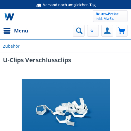
Versand noch am gleichen Tag
Brutto-Preise
inkl. MwSt.
Menü
Zubehör
U-Clips Verschlussclips