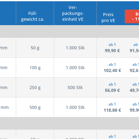
Ver-
Füll-
packungs-
b
Preis
- 1
gewicht ca.
einheit VE
pro VE
ab 1
ab 
5 mm
50 g
1.000 Stk
99,90 €
91,5
ab 1
ab 
5 mm
100 g
1.000 Stk
102,40 €
92,6
ab 1
ab 
0 mm
250 g
500 Stk
56,09 €
49,7
ab 1
ab 
0 mm
500 g
1.000 Stk
118,88 €
99,9
ab 1
ab 