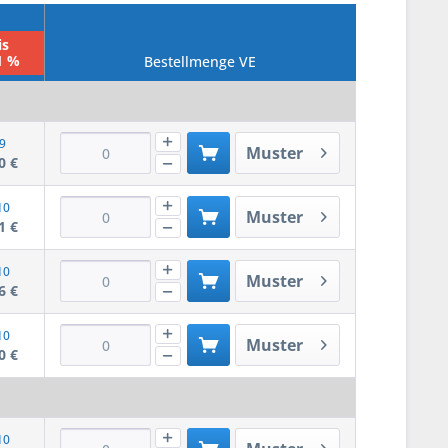
is
1 %
Bestellmenge VE
9
Muster
0 €
10
Muster
1 €
10
Muster
6 €
10
Muster
0 €
10