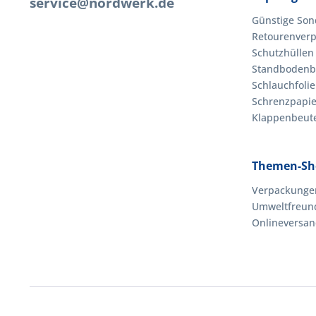
service@nordwerk.de
Günstige Son
Retourenverp
Schutzhüllen
Standbodenb
Schlauchfolie
Schrenzpapie
Klappenbeutel
Themen-Sh
Verpackungen
Umweltfreun
Onlineversa