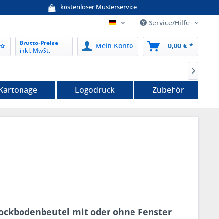
kostenloser Musterservice
Service/Hilfe
nordwerk-verpackungen.de
Brutto-Preise
Mein Konto
0,00 € *
inkl. MwSt.

 Kartonage
Logodruck
Zubehör
lockbodenbeutel mit oder ohne Fenster