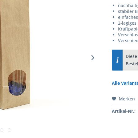
nachhalti
stabiler 
einfaches
2-lagiges
Kraftpapi
Verschlus
Verschie
Dies
Beste
Alle Varian
Merken
Artikel-Nr.: