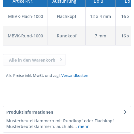
Artikel-Nr.
Ausführung
L x B
L x 
MBVK-Flach-1000
Flachkopf
12 x 4 mm
16 x 
MBVK-Rund-1000
Rundkopf
7 mm
16 x 
Alle in den Warenkorb
Alle Preise inkl. MwSt. und zzgl.
Versandkosten
Produktinformationen
Musterbeutelklammern mit Rundkopf oder Flachkopf
Musterbeutelklammern, auch als...
mehr