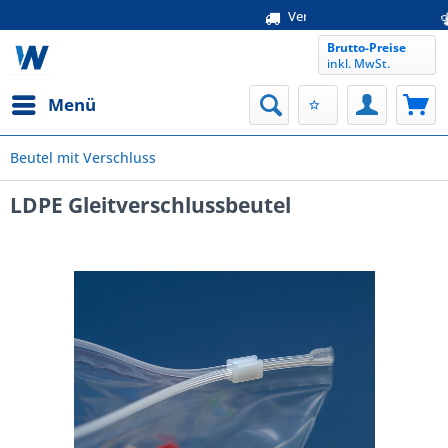
kostenloser Must
Versand
Brutto-Preise
inkl. MwSt.
Menü
Beutel mit Verschluss
LDPE Gleitverschlussbeutel