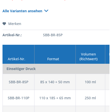
Alle Varianten ansehen
Merken
Artikel-Nr.:
SBB-BR-85P
Volumen
F
Artikel-Nr.
Format
(Richtwert)
(
Einseitiger Druck
SBB-BR-85P
85 x 140 + 50 mm
100 ml
SBB-BR-110P
110 x 185 + 65 mm
250 ml