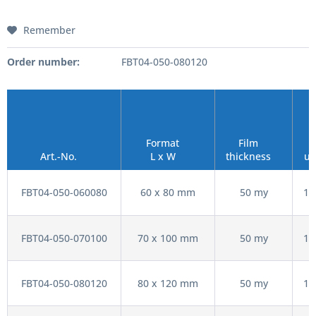
Remember
Order number:
FBT04-050-080120
Format
Film
S
Art.-No.
L x W
thickness
un
FBT04-050-060080
60 x 80 mm
50 my
10
FBT04-050-070100
70 x 100 mm
50 my
10
FBT04-050-080120
80 x 120 mm
50 my
10