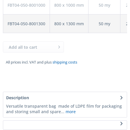
FBT04-050-8001000
800 x 1000 mm
50 my
2
FBT04-050-8001300
800 x 1300 mm
50 my
2
Add all to cart
All prices incl. VAT and plus
shipping costs
Description
Versatile transparent bag made of LDPE film for packaging
and storing small and spare...
more