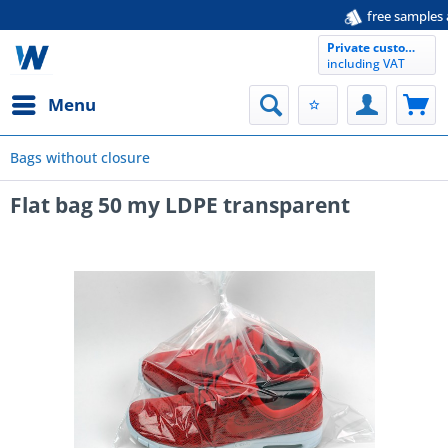
free samples available
Private customer
including VAT
Menu
Bags without closure
Flat bag 50 my LDPE transparent